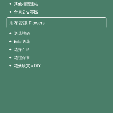
✦ 其他相關連結
✦ 會員公告專區
用花資訊 Flowers
✦ 送花禮儀
✦ 節日送花
✦ 花卉百科
✦ 花禮保養
✦ 花藝欣賞 x DIY