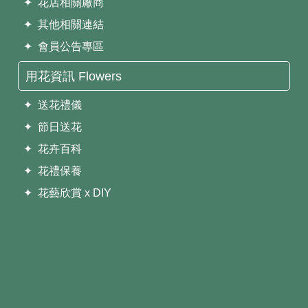
✦ 花店相關廠商
✦ 其他相關連結
✦ 會員公告專區
用花資訊 Flowers
✦ 送花禮儀
✦ 節日送花
✦ 花卉百科
✦ 花禮保養
✦ 花藝欣賞 x DIY