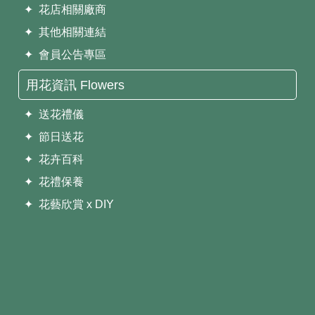
✦ 花店相關廠商
✦ 其他相關連結
✦ 會員公告專區
用花資訊 Flowers
✦ 送花禮儀
✦ 節日送花
✦ 花卉百科
✦ 花禮保養
✦ 花藝欣賞 x DIY