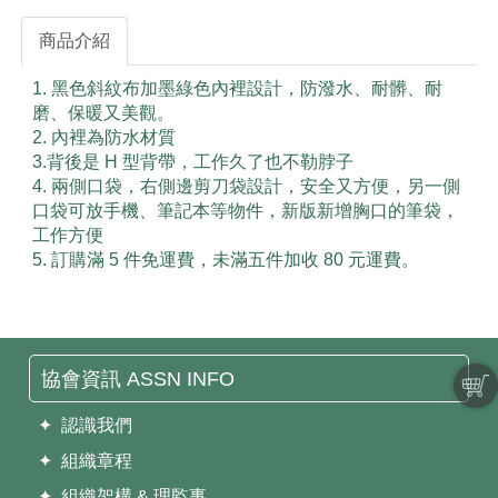
商品介紹
1. 黑色斜紋布加墨綠色內裡設計，防潑水、耐髒、耐
磨、保暖又美觀。
2. 內裡為防水材質
3.背後是 H 型背帶，工作久了也不勒脖子
4. 兩側口袋，右側邊剪刀袋設計，安全又方便，另一側
口袋可放手機、筆記本等物件，新版新增胸口的筆袋，
工作方便
5. 訂購滿 5 件免運費，未滿五件加收 80 元運費。
協會資訊 ASSN INFO
✦ 認識我們
✦ 組織章程
✦ 組織架構 & 理監事