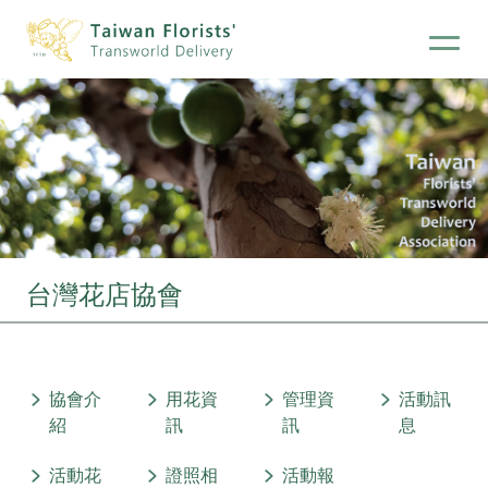
台灣花店協會
協會介
用花資
管理資
活動訊
紹
訊
訊
息
活動花
證照相
活動報